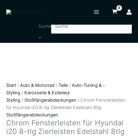
Zum
Chrom
Inhalt
Fensterleisten
springen
für
Hyundai
Suche
i20
×
8-
tlg
Zierleisten
Edelstahl
8tlg
Menge
Start
/
Auto & Motorrad
/
Teile
/
Auto-Tuning & -
Styling
/
Karosserie & Exterieur
Styling
/
Stoßfängerabdeckungen
/ Chrom Fensterleisten
für Hyundai i20 8-tlg Zierleisten Edelstahl 8tlg
Stoßfängerabdeckungen
Chrom Fensterleisten für Hyundai
i20 8-tlg Zierleisten Edelstahl 8tlg