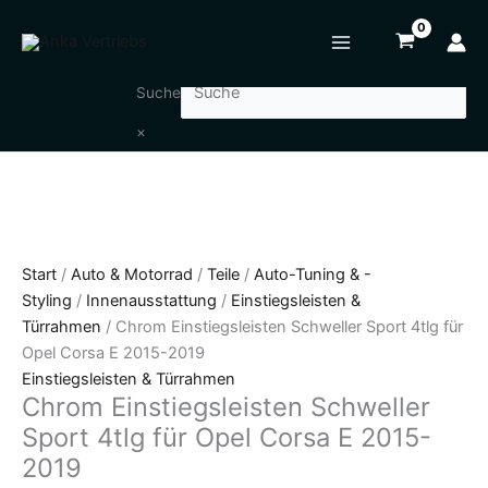
Zum
Chrom
Inhalt
Einstiegsleisten
springen
Schweller
Sport
Suche
4tlg
×
für
Opel
Corsa
E
2015-
2019
Start
/
Auto & Motorrad
/
Teile
/
Auto-Tuning & -
Menge
Styling
/
Innenausstattung
/
Einstiegsleisten &
Türrahmen
/ Chrom Einstiegsleisten Schweller Sport 4tlg für
Opel Corsa E 2015-2019
Einstiegsleisten & Türrahmen
Chrom Einstiegsleisten Schweller
Sport 4tlg für Opel Corsa E 2015-
2019