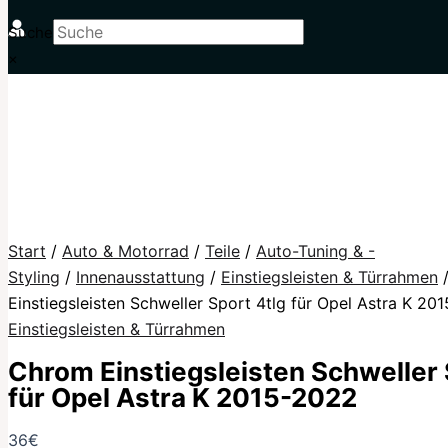
Suche
×
Start
/
Auto & Motorrad
/
Teile
/
Auto-Tuning & -
Styling
/
Innenausstattung
/
Einstiegsleisten & Türrahmen
/
Einstiegsleisten Schweller Sport 4tlg für Opel Astra K 20
Einstiegsleisten & Türrahmen
Chrom Einstiegsleisten Schweller 
für Opel Astra K 2015-2022
36
€