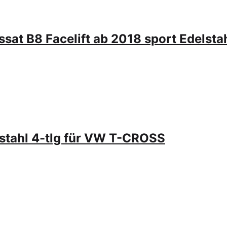
sat B8 Facelift ab 2018 sport Edelstah
lstahl 4-tlg für VW T-CROSS