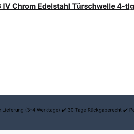
B IV Chrom Edelstahl Türschwelle 4-tl
le Lieferung (3–4 Werktage) ✔️ 30 Tage Rückgaberecht ✔️ P