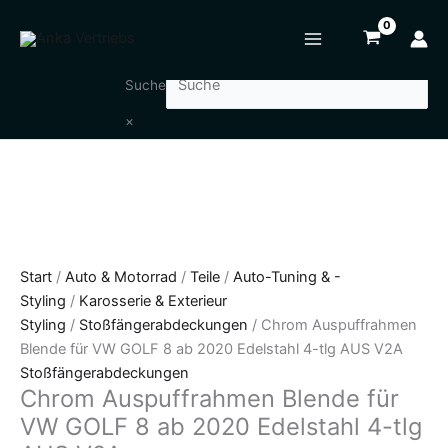
Zum
Chrom
Inhalt
Auspuffrahmen
springen
Blende
für
Suche
VW
×
GOLF
8
ab
2020
Edelstahl
4-
tlg
Start
/
Auto & Motorrad
/
Teile
/
Auto-Tuning & -
AUS
Styling
/
Karosserie & Exterieur
V2A
Styling
/
Stoßfängerabdeckungen
/ Chrom Auspuffrahmen
Menge
Blende für VW GOLF 8 ab 2020 Edelstahl 4-tlg AUS V2A
Stoßfängerabdeckungen
Chrom Auspuffrahmen Blende für
VW GOLF 8 ab 2020 Edelstahl 4-tlg