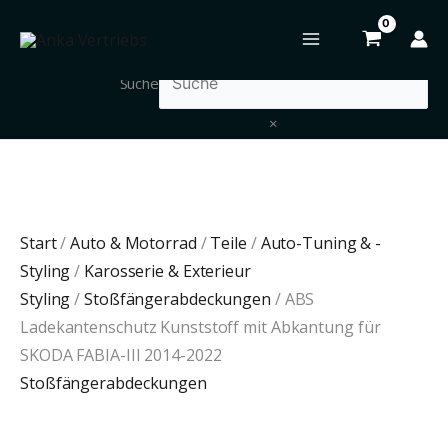
Zum
ABS
Inhalt
Ladekantenschutz
springen
Kunststoff
Suche
mit
×
Abkantung
für
SKODA
FABIA-
III
Start
/
Auto & Motorrad
/
Teile
/
Auto-Tuning & -
2014-
Styling
/
Karosserie & Exterieur
2022
Styling
/
Stoßfängerabdeckungen
/ ABS
Menge
Ladekantenschutz Kunststoff mit Abkantung für
SKODA FABIA-III 2014-2022
Stoßfängerabdeckungen