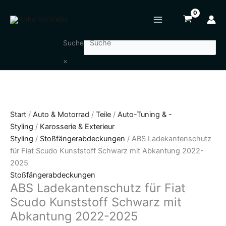
Zum
ABS
Inhalt
Ladekantenschutz
springen
für
Fiat
Suche
Scudo
×
Kunststoff
Schwarz
mit
Abkantung
2022-
Start
/
Auto & Motorrad
/
Teile
/
Auto-Tuning & -
2025
Styling
/
Karosserie & Exterieur
Menge
Styling
/
Stoßfängerabdeckungen
/ ABS Ladekantenschutz
für Fiat Scudo Kunststoff Schwarz mit Abkantung 2022-
2025
Stoßfängerabdeckungen
ABS Ladekantenschutz für Fiat
Scudo Kunststoff Schwarz mit
Abkantung 2022-2025