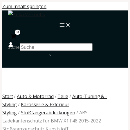
Zum Inhalt springen
Suche
×
Start
/
Auto & Motorrad
/
Teile
/
Auto-Tuning & -
Styling
/
Karosserie & Exterieur
Styling
/
Stoßfängerabdeckungen
/ ABS
Ladekantenschutz für BMW X1 F48 2015-2022
Stoßstangenschutz Kunststoff