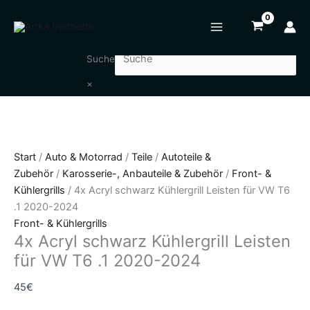
Zum
4x
Inhalt
Acryl
springen
schwarz
Kühlergrill
Suche
Leisten
×
für
VW
T6
.1
2020-
Start
/
Auto & Motorrad
/
Teile
/
Autoteile &
2024
Zubehör
/
Karosserie-, Anbauteile & Zubehör
/
Front- &
Menge
Kühlergrills
/ 4x Acryl schwarz Kühlergrill Leisten für VW T6
.1 2020-2024
Front- & Kühlergrills
4x Acryl schwarz Kühlergrill Leisten
für VW T6 .1 2020-2024
45
€