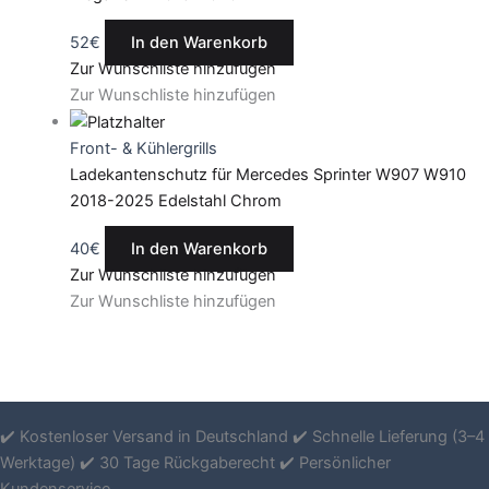
52
€
In den Warenkorb
Zur Wunschliste hinzufügen
Zur Wunschliste hinzufügen
Front- & Kühlergrills
Ladekantenschutz für Mercedes Sprinter W907 W910
2018-2025 Edelstahl Chrom
40
€
In den Warenkorb
Zur Wunschliste hinzufügen
Zur Wunschliste hinzufügen
✔️ Kostenloser Versand in Deutschland ✔️ Schnelle Lieferung (3–4
Werktage) ✔️ 30 Tage Rückgaberecht ✔️ Persönlicher
Kundenservice